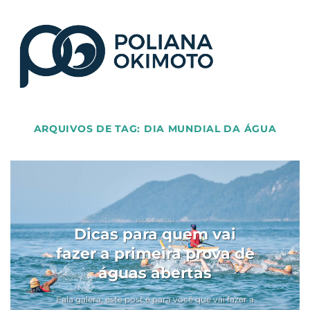
ARQUIVOS DE TAG:
DIA MUNDIAL DA ÁGUA
BLOG DA POLI
Dicas para quem vai
fazer a primeira prova de
águas abertas
Fala galera, este post é para você que vai fazer a