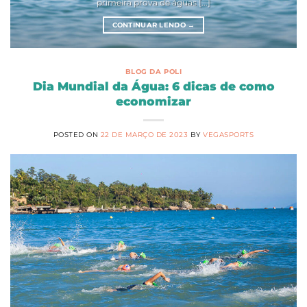
primeira prova de águas [...]
CONTINUAR LENDO
→
BLOG DA POLI
Dia Mundial da Água: 6 dicas de como
economizar
POSTED ON
22 DE MARÇO DE 2023
BY
VEGASPORTS