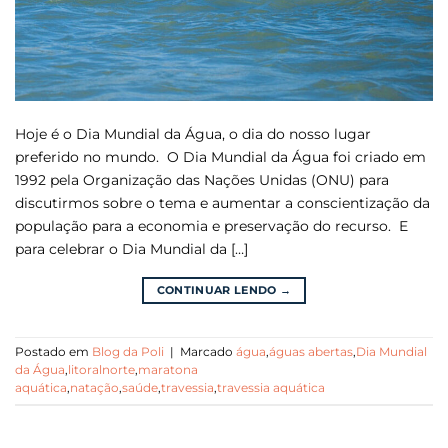
Hoje é o Dia Mundial da Água, o dia do nosso lugar
preferido no mundo. O Dia Mundial da Água foi criado em
1992 pela Organização das Nações Unidas (ONU) para
discutirmos sobre o tema e aumentar a conscientização da
população para a economia e preservação do recurso. E
para celebrar o Dia Mundial da […]
CONTINUAR LENDO
→
Postado em
Blog da Poli
|
Marcado
água
,
águas abertas
,
Dia Mundial
da Água
,
litoralnorte
,
maratona
aquática
,
natação
,
saúde
,
travessia
,
travessia aquática