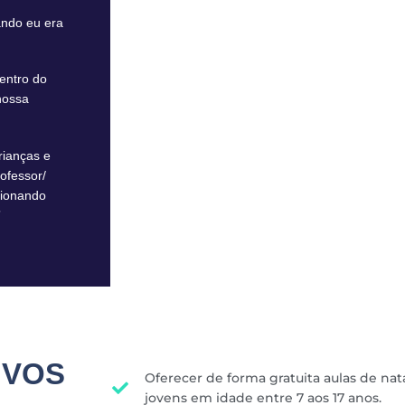
ando eu era
entro do
nossa
rianças e
ofessor/
cionando
”
IVOS
Oferecer de forma gratuita aulas de na
jovens em idade entre 7 aos 17 anos.