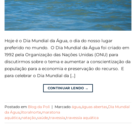
Hoje é o Dia Mundial da Água, o dia do nosso lugar
preferido no mundo. O Dia Mundial da Água foi criado em
1992 pela Organização das Nações Unidas (ONU) para
discutirmos sobre o tema e aumentar a conscientização da
população para a economia e preservação do recurso. E
para celebrar o Dia Mundial da […]
CONTINUAR LENDO
→
Postado em
Blog da Poli
|
Marcado
água
,
águas abertas
,
Dia Mundial
da Água
,
litoralnorte
,
maratona
aquática
,
natação
,
saúde
,
travessia
,
travessia aquática