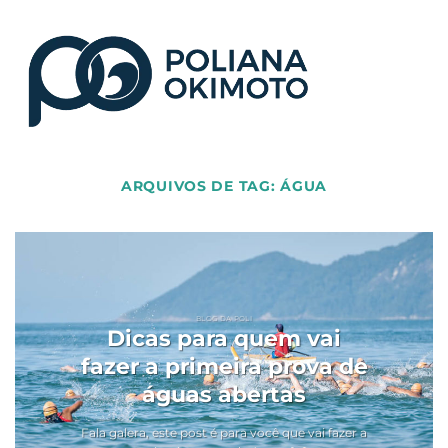
ARQUIVOS DE TAG:
ÁGUA
BLOG DA POLI
Dicas para quem vai
fazer a primeira prova de
águas abertas
Fala galera, este post é para você que vai fazer a