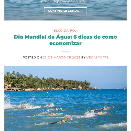
primeira prova de águas [...]
CONTINUAR LENDO
→
BLOG DA POLI
Dia Mundial da Água: 6 dicas de como
economizar
POSTED ON
22 DE MARÇO DE 2023
BY
VEGASPORTS