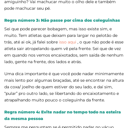
amiguinho? Vai machucar muito o olho dele e também
pode machucar seu pé.
Regra número 3: Não passe por cima dos coleguinhas
Sei que pode parecer bobagem, mas isso existe sim, e
muito. Tem atletas que deixam para largar no pelotão de
trás, até ai ok, já falei sobre
isso aqui
, o que não pode é esse
atleta sair atropelando quem vê pela frente. Sei que de vez
em quando nos vemos encaixotados, sem saída de nenhum
lado, gente na frente, dos lados e atrás.
Uma dica importante é que você pode nadar minimamente
mais lento por algumas braçadas, até se encontrar na altura
da coxa/ joelho de quem estiver do seu lado, e daí sim,
“pular” pro outro lado, se libertando do encaixotamento e
atrapalhando muito pouco o coleguinha da frente.
Regra número 4: Evite nadar no tempo todo na esteira
da mesma pessoa
Sempre me perguntam se é permitido nadar no vácuo